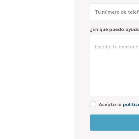
¿En qué puedo ayud
Acepto la
políti