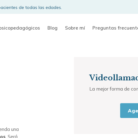
acientes de todas las edades.
 psicopedagógicos
Blog
Sobre mí
Preguntas frecuent
Videollamad
La mejor forma de co
Age
genda una
tos
. Será