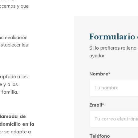
ocernos y que
Formulario 
na evaluación
stablecer los
Si lo prefieres relle
ayudar
Nombre*
aptado a las
 y a los
 familia.
Email*
llamada
,
de
domicilio en la
or se adapte a
Teléfono