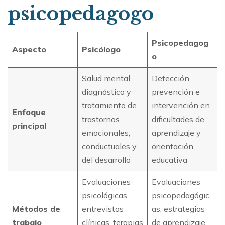
psicopedagogo
Psicopedagog
Aspecto
Psicólogo
o
Salud mental,
Detección,
diagnóstico y
prevención e
tratamiento de
intervención en
Enfoque
trastornos
dificultades de
principal
emocionales,
aprendizaje y
conductuales y
orientación
del desarrollo
educativa
Evaluaciones
Evaluaciones
psicológicas,
psicopedagógic
Métodos de
entrevistas
as, estrategias
trabajo
clínicas, terapias
de aprendizaje,